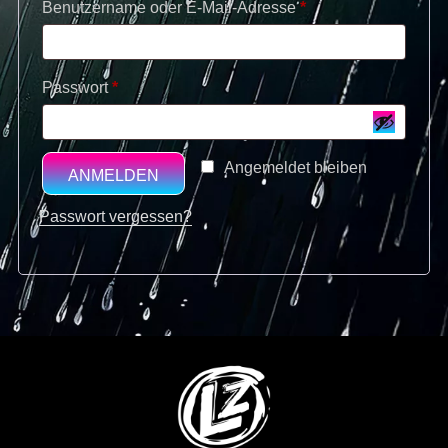
Erforderlich
Benutzername oder E-Mail-Adresse
*
Erforderlich
Passwort
*
Angemeldet bleiben
ANMELDEN
Passwort vergessen?